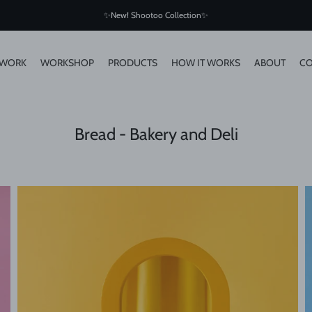
✨New! Shootoo Collection✨
 WORK
WORKSHOP
PRODUCTS
HOW IT WORKS
ABOUT
CO
Bread - Bakery and Deli